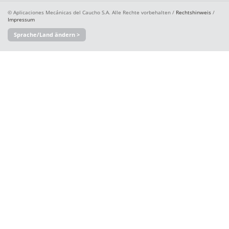
© Aplicaciones Mecánicas del Caucho S.A. Alle Rechte vorbehalten /
Rechtshinweis
/
Impressum
Sprache/Land ändern >