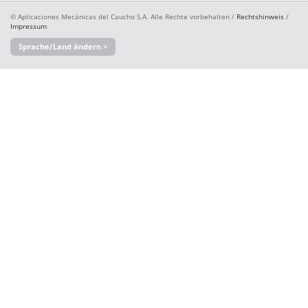
© Aplicaciones Mecánicas del Caucho S.A. Alle Rechte vorbehalten /
Rechtshinweis
/
Impressum
Sprache/Land ändern >