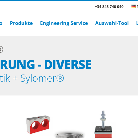
+34 843 740 040
D
o
Produkte
Engineering Service
Auswahl-Tool
®
RUNG - DIVERSE
stik + Sylomer®