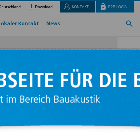
eutschland
Download
KONTAKT
B2B LOGIN
Lokaler Kontakt
News
ist die
ellierbare
eginnt man