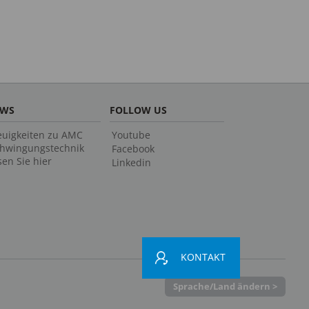
EWS
FOLLOW US
uigkeiten zu AMC
Youtube
hwingungstechnik
Facebook
sen Sie hier
Linkedin
KONTAKT
Sprache/Land ändern >