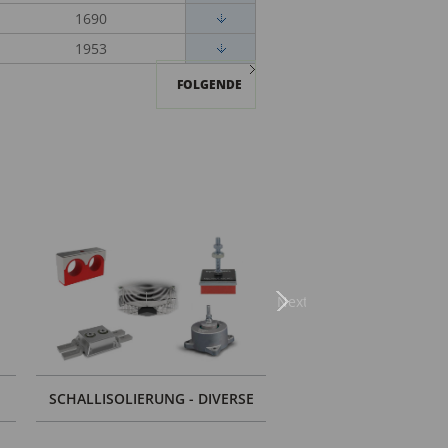
1690
1953
FOLGENDE
Next
SCHALLISOLIERUNG - DIVERSE
LÖSUNGEN FÜR FITNES