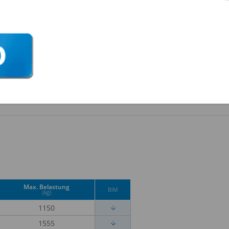
Max. Belastung
BIM
(kg)
1150
1555