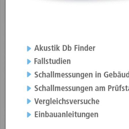
Technische Merkmale
Elastische Eigens
TECHNISCHE MERKMALE
DATEN
FZH2M + SYLOMER
FZH2M-VSH + SYLO