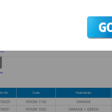
SIE HABEN
INTERESSE?
KONTAKTIEREN SIE
UNS!
Art.Nr.
Code
Federfarbe
76029
FZH2M 1150
ORANGE
76031
FZH2M 1555
ORANGE + GREEN