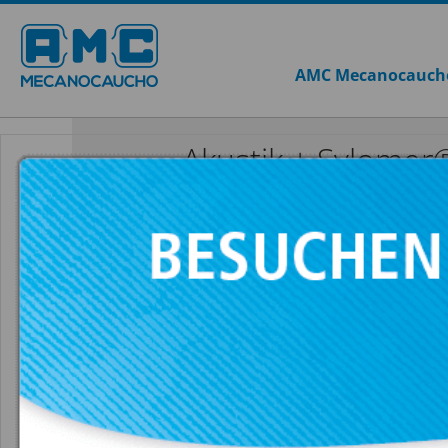
AMC Mecanocauch
Akustik + Sylomer
FZH2M + SYL
ALLE ANZEIGEN AKUSTIK + SYLOMER®