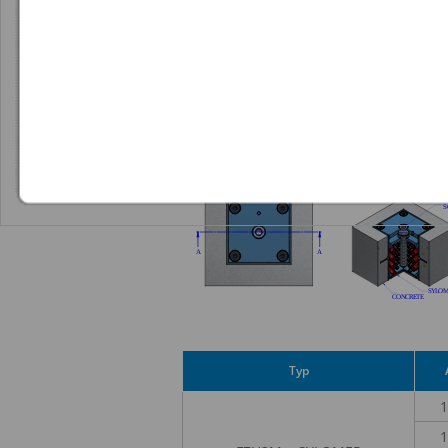
Typ
1
1