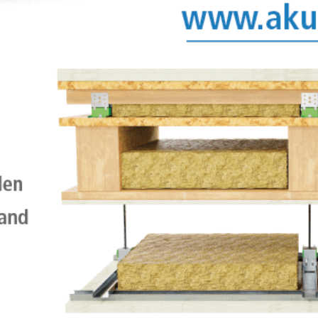
chaften
Download
Videos
Bilder
MER®