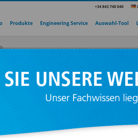
+34 843 740 040
D
o
Produkte
Engineering Service
Auswahl-Tool
®
OMER®
Das Ziel dieses Schwingungsdämpfersystems 
Entkopplung schwimmender Böden durch niv
Dämpfer. Nach dem Abbinden des Betons b
mit der Nivellierungsphase.