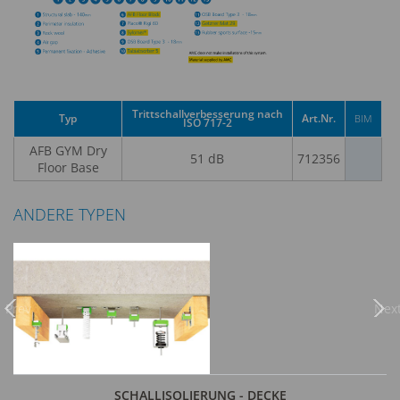
Trittschallverbesserung nach
Typ
Art.Nr.
BIM
ISO 717-2
AFB GYM Dry
51 dB
712356
Floor Base
ANDERE TYPEN
Previous
Nex
SCHALLISOLIERUNG - DECKE