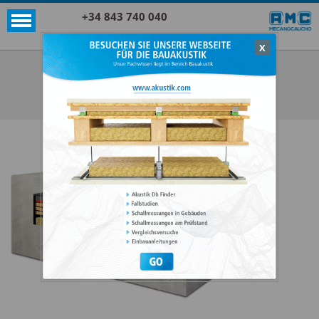
+34 843 740 040
X
Akustik + Sylomer®
SYLOMER® GYM DRY FLOOR
ALLE ANZEIGEN AKUSTIK + SYLOMER®