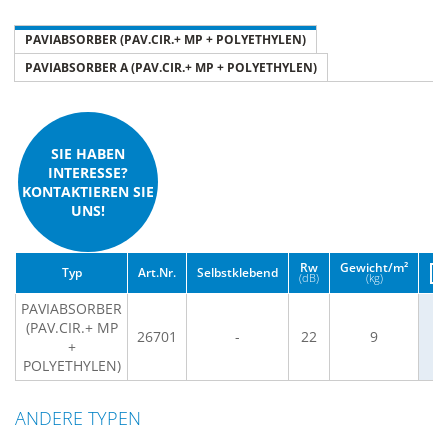
PAVIABSORBER (PAV.CIR.+ MP + POLYETHYLEN)
PAVIABSORBER A (PAV.CIR.+ MP + POLYETHYLEN)
SIE HABEN
INTERESSE?
KONTAKTIEREN SIE
UNS!
Rw
Gewicht/m²
Typ
Art.Nr.
Selbstklebend
(dB)
(kg)
PAVIABSORBER
(PAV.CIR.+ MP
26701
-
22
9
+
POLYETHYLEN)
ANDERE TYPEN