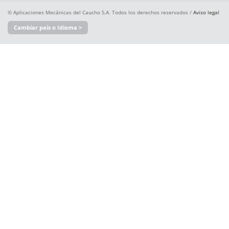
© Aplicaciones Mecánicas del Caucho S.A. Todos los derechos reservados /
Aviso legal
Cambiar país o Idioma >