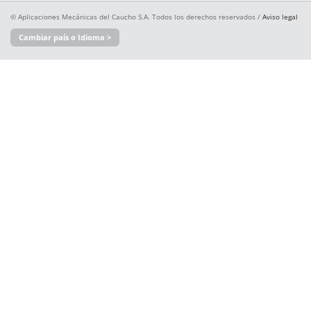
© Aplicaciones Mecánicas del Caucho S.A. Todos los derechos reservados /
Aviso legal
Cambiar país o Idioma >