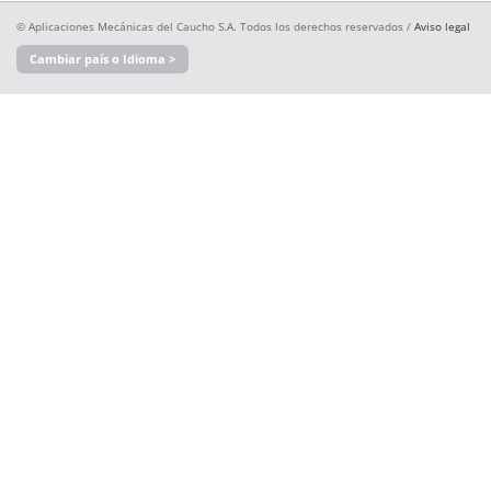
© Aplicaciones Mecánicas del Caucho S.A. Todos los derechos reservados /
Aviso legal
Cambiar país o Idioma >