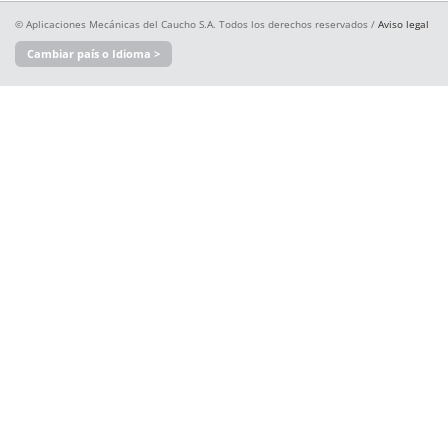
© Aplicaciones Mecánicas del Caucho S.A. Todos los derechos reservados /
Aviso legal
Cambiar país o Idioma >