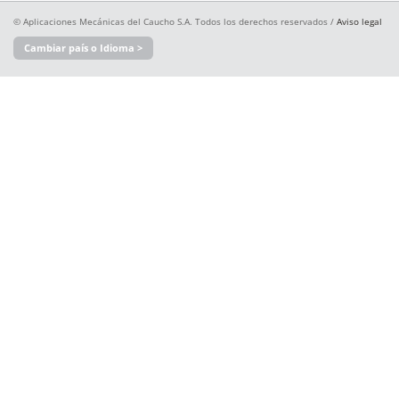
© Aplicaciones Mecánicas del Caucho S.A. Todos los derechos reservados /
Aviso legal
Cambiar país o Idioma >