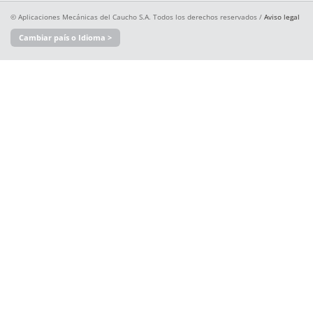
© Aplicaciones Mecánicas del Caucho S.A. Todos los derechos reservados /
Aviso legal
Cambiar país o Idioma >