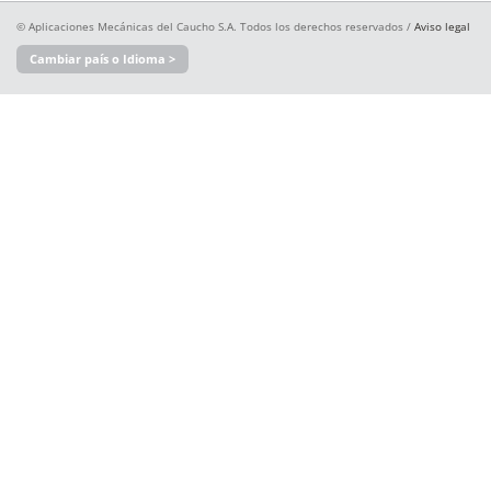
© Aplicaciones Mecánicas del Caucho S.A. Todos los derechos reservados /
Aviso legal
Cambiar país o Idioma >