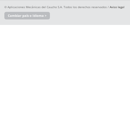
© Aplicaciones Mecánicas del Caucho S.A. Todos los derechos reservados /
Aviso legal
Cambiar país o Idioma >