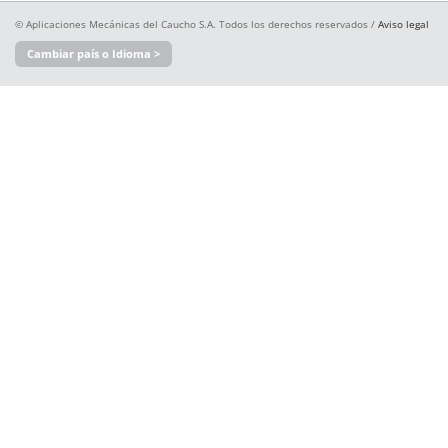
© Aplicaciones Mecánicas del Caucho S.A. Todos los derechos reservados /
Aviso legal
Cambiar país o Idioma >