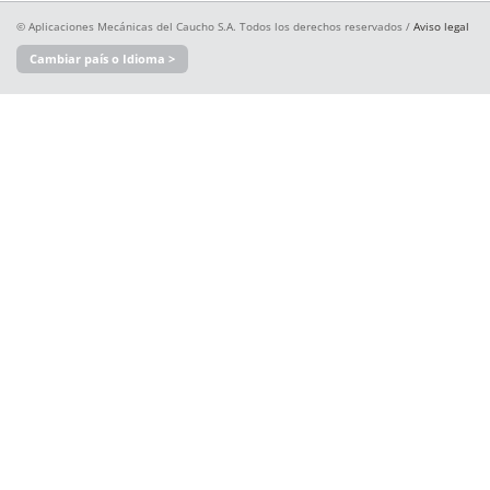
© Aplicaciones Mecánicas del Caucho S.A. Todos los derechos reservados /
Aviso legal
Cambiar país o Idioma >