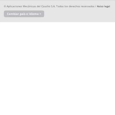
© Aplicaciones Mecánicas del Caucho S.A. Todos los derechos reservados /
Aviso legal
Cambiar país o Idioma >