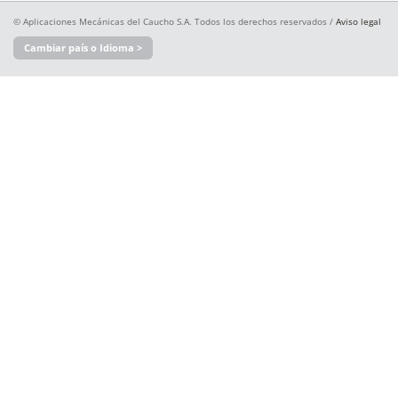
© Aplicaciones Mecánicas del Caucho S.A. Todos los derechos reservados /
Aviso legal
Cambiar país o Idioma >