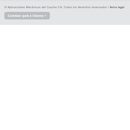
© Aplicaciones Mecánicas del Caucho S.A. Todos los derechos reservados /
Aviso legal
Cambiar país o Idioma >