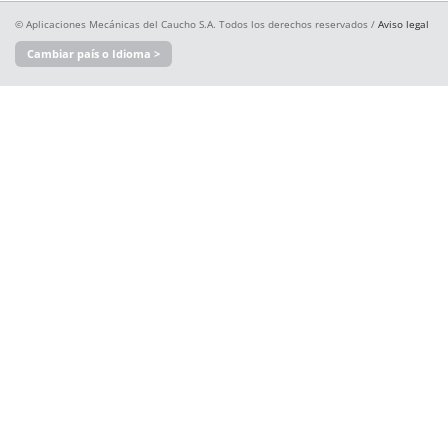
© Aplicaciones Mecánicas del Caucho S.A. Todos los derechos reservados /
Aviso legal
Cambiar país o Idioma >