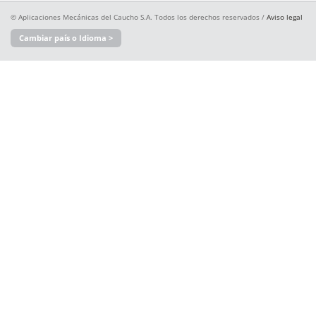
© Aplicaciones Mecánicas del Caucho S.A. Todos los derechos reservados /
Aviso legal
Cambiar país o Idioma >