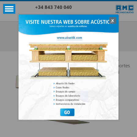
+34 843 740 040
X
Akustik + Sylomer®
EP 700 SUPER + SYLOMER®
VER TODO AKUSTIK + SYLOMER®
Los
soportes
anti