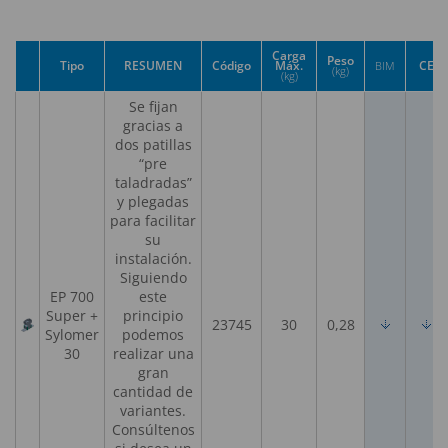
Carga
Peso
Tipo
RESUMEN
Código
Máx.
CE
BIM
(kg)
(kg)
Se fijan
gracias a
dos patillas
“pre
taladradas”
y plegadas
para facilitar
su
instalación.
Siguiendo
EP 700
este
Super +
principio
23745
30
0,28
Sylomer
podemos
30
realizar una
gran
cantidad de
variantes.
Consúltenos