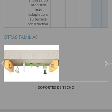
si desea un
producto
más
adaptado a
su técnica
constructiva.
OTRAS FAMILIAS
Previous
Nex
SOPORTES DE TECHO