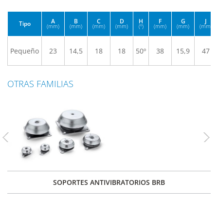
A
B
C
D
H
F
G
J
Tipo
(mm)
(mm)
(mm)
(mm)
(º)
(mm)
(mm)
(mm)
Pequeño
23
14,5
18
18
50º
38
15,9
47
OTRAS FAMILIAS
Previous
Nex
SOPORTES ANTIVIBRATORIOS BRB