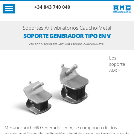
+34 843 740 040
Soportes Antivibratorios Caucho-Metal
SOPORTE GENERADOR TIPO EN V
VER TODO SOPORTES ANTIVIBRATORIOS CAUCHO-METAL
Los
soporte
AMC-
Mecanocaucho® Generador en V, se componen de dos
partes metálicas de inclinación simétrica con un tornillo a cada