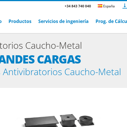
+34 843 740 040
España
o
Productos
Servicios de ingeniería
Prog. de Cálc
atorios Caucho-Metal
ANDES CARGAS
 Antivibratorios Caucho-Metal