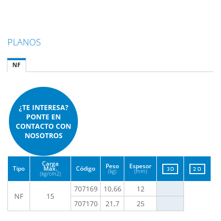
PLANOS
NF
¿TE INTERESA?
PONTE EN
CONTACTO CON
NOSOTROS
Carga
Peso
Espesor
Tipo
Máx.
Código
(kg)
(mm)
(kg/cm
2
)
707169
10,66
12
NF
15
707170
21,7
25