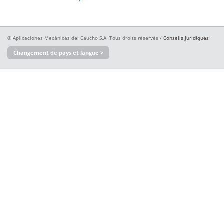
© Aplicaciones Mecánicas del Caucho S.A. Tous droits réservés /
Conseils juridiques
Changement de pays et langue >