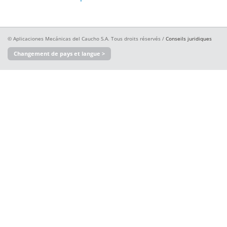
© Aplicaciones Mecánicas del Caucho S.A. Tous droits réservés /
Conseils juridiques
Changement de pays et langue >