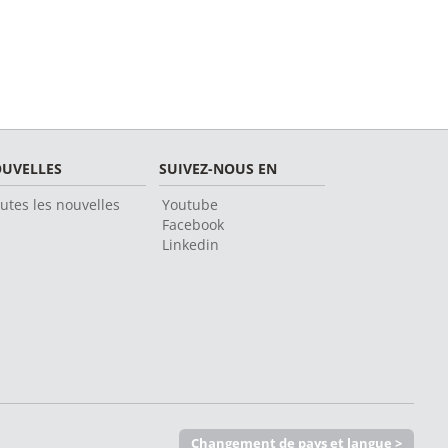
UVELLES
SUIVEZ-NOUS EN
utes les nouvelles
Youtube
Facebook
Linkedin
Changement de pays et langue >