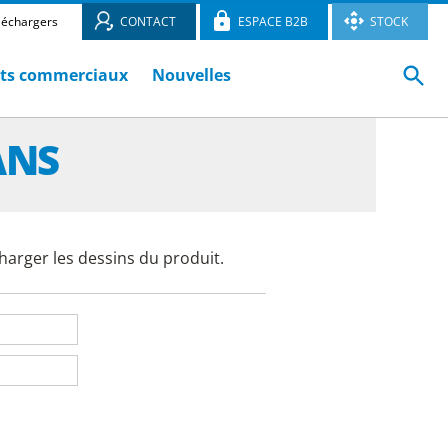
léchargers
CONTACT
ESPACE B2B
STOCK
ts commerciaux
Nouvelles
ANS
harger les dessins du produit.