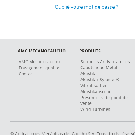
Oublié votre mot de passe ?
AMC MECANOCAUCHO
PRODUITS
AMC Mecanocaucho
Supports Antivibratoires
Caoutchouc-Métal
Engagement qualité
Akustik
Contact
Akustik + Sylomer®
Vibrabsorber
Akustikabsorber
Présentoirs de point de
vente
Wind Turbines
© Aplicaciones Mecánicas del Caucho S.A. Tous droits réserv