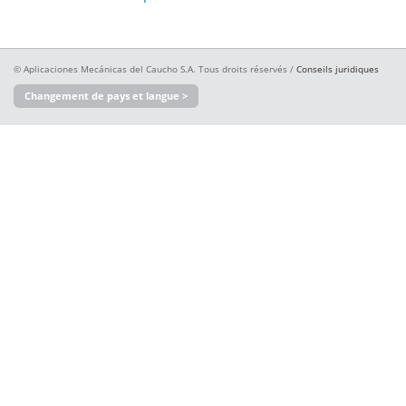
© Aplicaciones Mecánicas del Caucho S.A. Tous droits réservés /
Conseils juridiques
Changement de pays et langue >