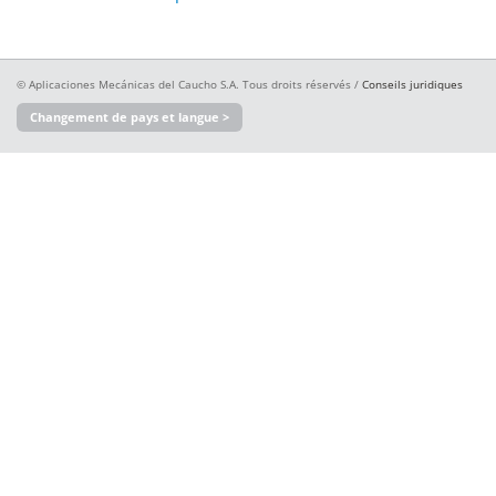
© Aplicaciones Mecánicas del Caucho S.A. Tous droits réservés /
Conseils juridiques
Changement de pays et langue >