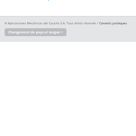
© Aplicaciones Mecánicas del Caucho S.A. Tous droits réservés /
Conseils juridiques
Changement de pays et langue >