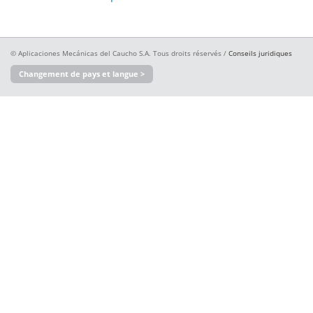
© Aplicaciones Mecánicas del Caucho S.A. Tous droits réservés /
Conseils juridiques
Changement de pays et langue >