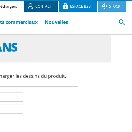
léchargers
CONTACT
ESPACE B2B
STOCK
ts commerciaux
Nouvelles
ANS
harger les dessins du produit.