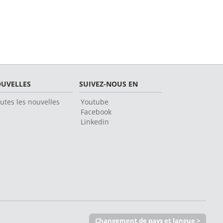
UVELLES
SUIVEZ-NOUS EN
utes les nouvelles
Youtube
Facebook
Linkedin
Changement de pays et langue >