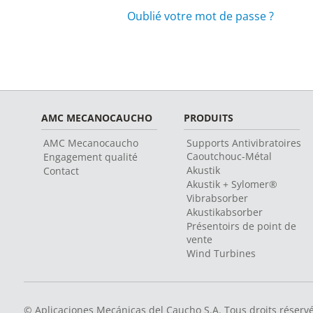
Oublié votre mot de passe ?
AMC MECANOCAUCHO
PRODUITS
AMC Mecanocaucho
Supports Antivibratoires
Caoutchouc-Métal
Engagement qualité
Akustik
Contact
Akustik + Sylomer®
Vibrabsorber
Akustikabsorber
Présentoirs de point de
vente
Wind Turbines
© Aplicaciones Mecánicas del Caucho S.A. Tous droits réserv