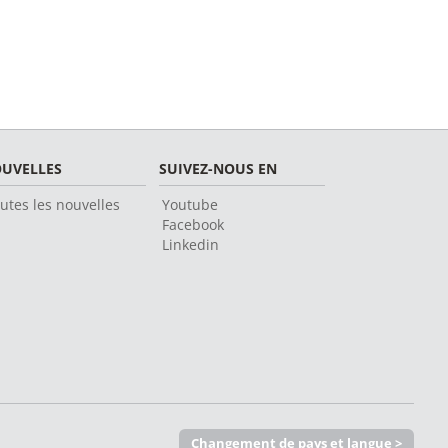
UVELLES
SUIVEZ-NOUS EN
utes les nouvelles
Youtube
Facebook
Linkedin
Changement de pays et langue >