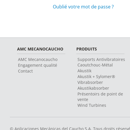
Oublié votre mot de passe ?
AMC MECANOCAUCHO
PRODUITS
AMC Mecanocaucho
Supports Antivibratoires
Caoutchouc-Métal
Engagement qualité
Akustik
Contact
Akustik + Sylomer®
Vibrabsorber
Akustikabsorber
Présentoirs de point de
vente
Wind Turbines
© Aplicaciones Mecánicas del Caucho S.A. Tous droits réserv