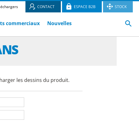
léchargers
CONTACT
ESPACE B2B
STOCK
ts commerciaux
Nouvelles
ANS
harger les dessins du produit.