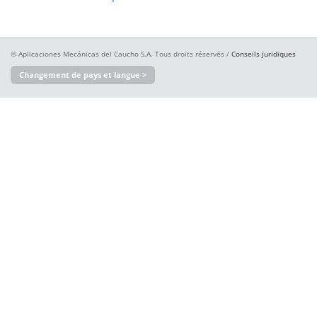
© Aplicaciones Mecánicas del Caucho S.A. Tous droits réservés /
Conseils juridiques
Changement de pays et langue >