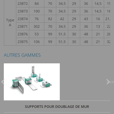
23872
84
70
34,5
29
36
14,5
15
23873
100
70
34,5
29
36
14,5
18
23874
76
82
42
29
43
16
21,2
Type
A
23871
302
70
34,5
29
36
13
22
23876
53
99
51,5
30
48
21
28
23875
106
99
51,5
30
48
21
32
AUTRES GAMMES
Previous
Nex
SUPPORTS POUR DOUBLAGE DE MUR