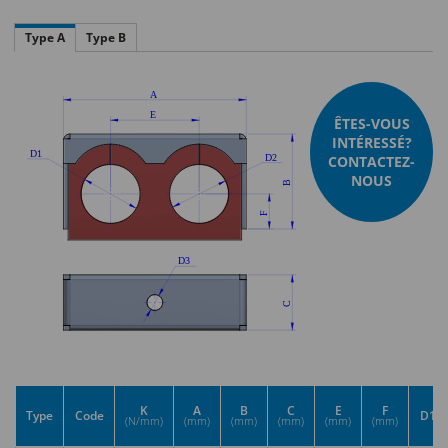
Type A
Type B
ÊTES-VOUS
INTÉRESSÉ?
CONTACTEZ-
NOUS
K
A
B
C
E
F
Type
Code
D1
(N/mm)
(mm)
(mm)
(mm)
(mm)
(mm)