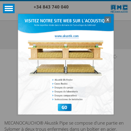
+34 843 740 040
X
Akustik + Sylomer®
AKUSTIK PIPE
VOIR TOUTES AKUSTIK + SYLOMER®
AMC-
MECANOCAUCHO® Akustik Pipe se compose d'une partie en
Sylomer à deux trous enfermées dans un boîtier en acier.