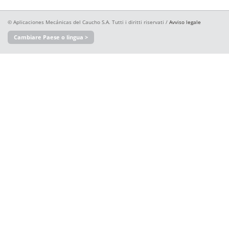
© Aplicaciones Mecánicas del Caucho S.A. Tutti i diritti riservati /
Avviso legale
Cambiare Paese o lingua >