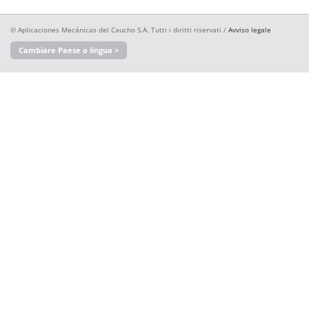
© Aplicaciones Mecánicas del Caucho S.A. Tutti i diritti riservati /
Avviso legale
Cambiare Paese o lingua >