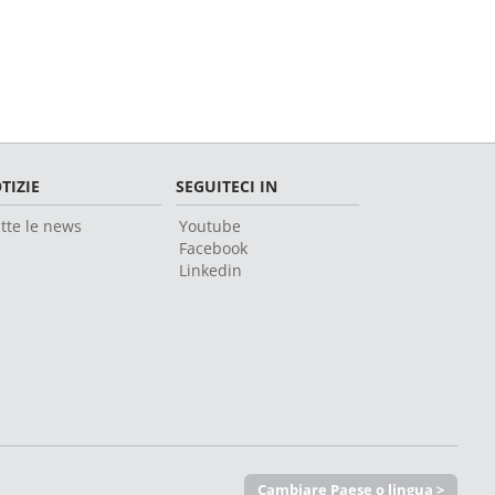
TIZIE
SEGUITECI IN
tte le news
Youtube
Facebook
Linkedin
Cambiare Paese o lingua >