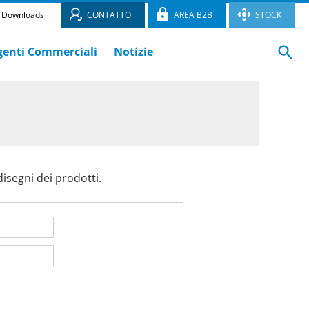
Downloads
CONTATTO
AREA B2B
STOCK
genti Commerciali
Notizie
I
isegni dei prodotti.