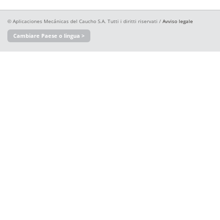
© Aplicaciones Mecánicas del Caucho S.A. Tutti i diritti riservati /
Avviso legale
Cambiare Paese o lingua >