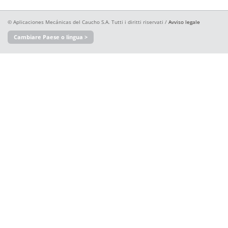
© Aplicaciones Mecánicas del Caucho S.A. Tutti i diritti riservati /
Avviso legale
Cambiare Paese o lingua >