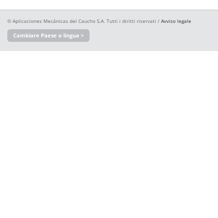
© Aplicaciones Mecánicas del Caucho S.A. Tutti i diritti riservati /
Avviso legale
Cambiare Paese o lingua >