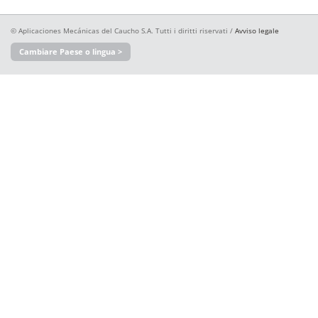
© Aplicaciones Mecánicas del Caucho S.A. Tutti i diritti riservati /
Avviso legale
Cambiare Paese o lingua >