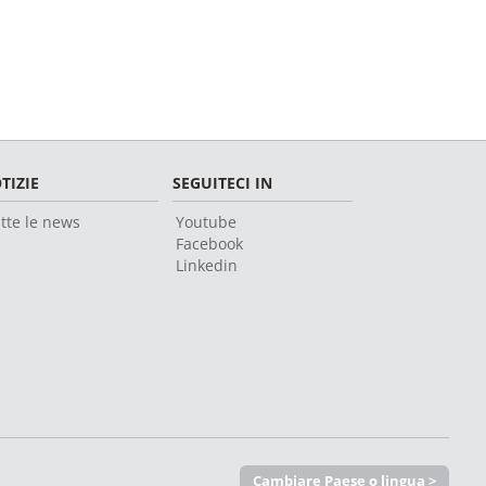
TIZIE
SEGUITECI IN
tte le news
Youtube
Facebook
Linkedin
Cambiare Paese o lingua >