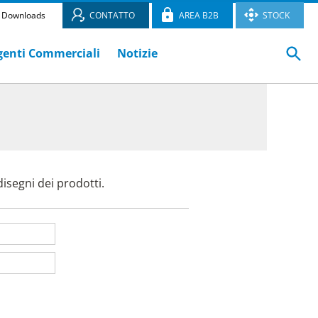
Downloads
CONTATTO
AREA B2B
STOCK
genti Commerciali
Notizie
I
isegni dei prodotti.