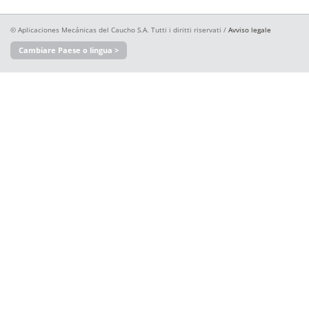
© Aplicaciones Mecánicas del Caucho S.A. Tutti i diritti riservati /
Avviso legale
Cambiare Paese o lingua >