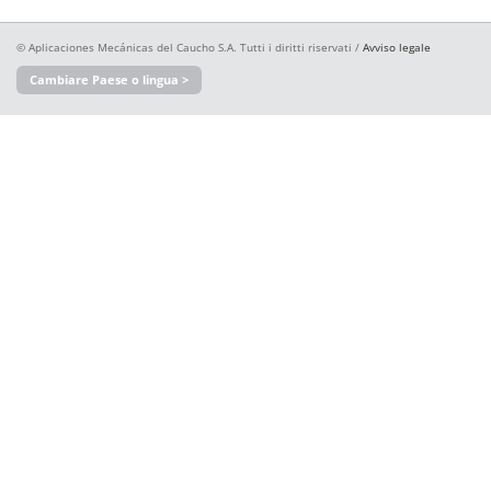
© Aplicaciones Mecánicas del Caucho S.A. Tutti i diritti riservati /
Avviso legale
Cambiare Paese o lingua >