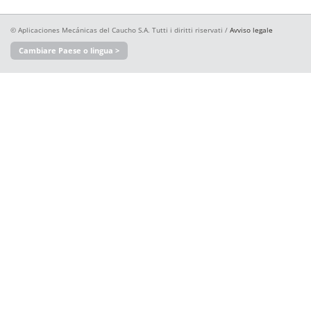
© Aplicaciones Mecánicas del Caucho S.A. Tutti i diritti riservati /
Avviso legale
Cambiare Paese o lingua >