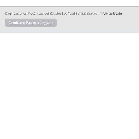
© Aplicaciones Mecánicas del Caucho S.A. Tutti i diritti riservati /
Avviso legale
Cambiare Paese o lingua >