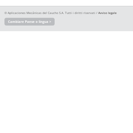
© Aplicaciones Mecánicas del Caucho S.A. Tutti i diritti riservati /
Avviso legale
Cambiare Paese o lingua >