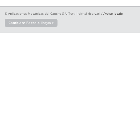
© Aplicaciones Mecánicas del Caucho S.A. Tutti i diritti riservati /
Avviso legale
Cambiare Paese o lingua >